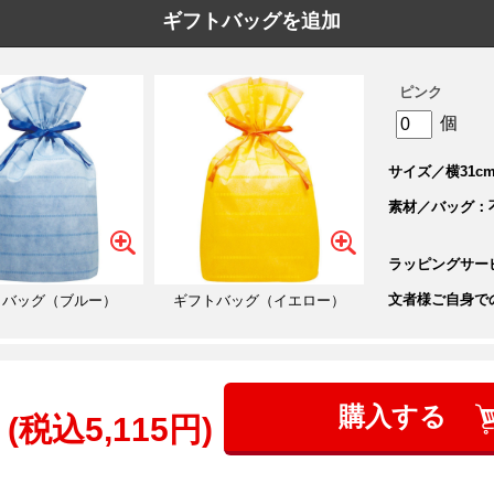
ギフトバッグを追加
ピンク
個
サイズ／横31cm
素材／バッグ：
ラッピングサー
文者様ご自身で
トバッグ（ブルー）
ギフトバッグ（イエロー）
購入する
(税込5,115円)