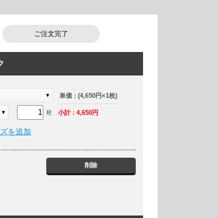
ご注文完了
ク
ク
単価 : (4,650円×1枚)
小計 : 4,650円
枚
イズを追加
削除