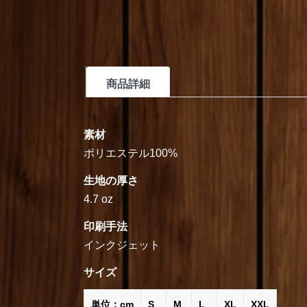
商品詳細
素材
ポリエステル100%
生地の厚さ
4.7 oz
印刷手法
インクジェット
サイズ
単位：cm
S
M
L
XL
XXL