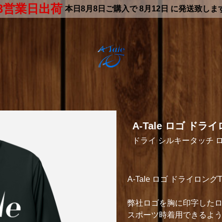
3営業日出荷
本日
8月8日
ご購入で
8月12日
に発送致しま
A-Tale ロゴ ド
ドライ シルキータッチ 
A-Tale ロゴ ドライロン
弊社ロゴを胸に印字したロ
スポーツ時着用できるよう