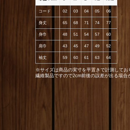
コード
02
03
04
05
06
身丈
65
68
71
74
77
身巾
48
51
54
57
60
肩巾
43
45
47
49
52
袖丈
59
60
61
63
64
※サイズは商品の実寸を平置きで計測してお
繊維製品ですので2cm前後の誤差が出る場合